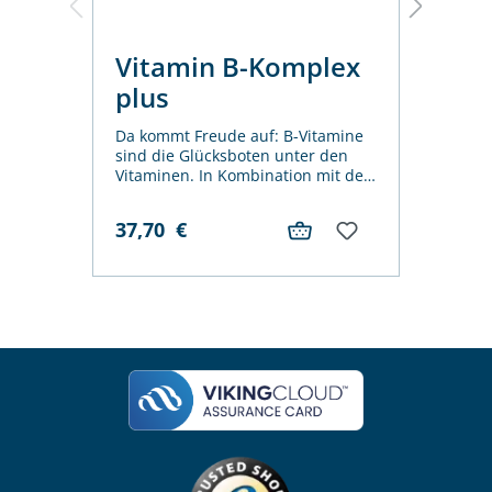
Vitamin B-Komplex
Na
plus
´s
Da kommt Freude auf: B-Vitamine
Als P
sind die Glücksboten unter den
Unte
Vitaminen. In Kombination mit den
Welt
essenziellen Spurenelementen
Zimm
Zink und Mangan sind sie eine
Vita
37,70
€
97,
echte Wohltat für Nerven und
Magn
Gemüt. Frei nach dem Motto: B
Produ
happy!
Nata
alle,
verf