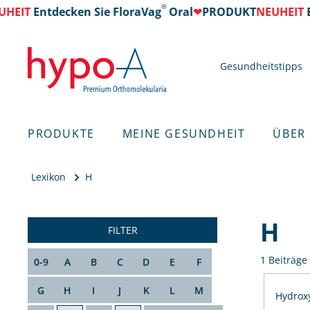
®
HEIT
Entdecken Sie FloraVag
Oral
❤
PRODUKT
NEUHEIT
E
Gesundheitstipps
PRODUKTE
MEINE GESUNDHEIT
ÜBER
Lexikon
H
H
FILTER
1 Beiträge
0-9
A
B
C
D
E
F
G
H
I
J
K
L
M
Hydrox