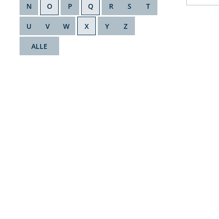
N
O
P
Q
R
S
T
U
V
W
X
Y
Z
ALLE