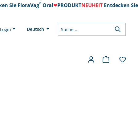
®
n Sie FloraVag
Oral
❤
PRODUKT
NEUHEIT
Entdecken Sie 
Deutsch
Login