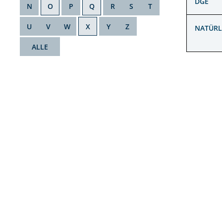
DGE
N
O
P
Q
R
S
T
U
V
W
X
Y
Z
NATÜR
ALLE