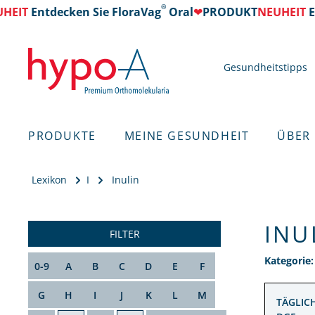
®
HEIT
Entdecken Sie FloraVag
Oral
❤
PRODUKT
NEUHEIT
En
Gesundheitstipps
PRODUKTE
MEINE GESUNDHEIT
ÜBER
Lexikon
I
Inulin
INU
FILTER
Kategorie
0-9
A
B
C
D
E
F
G
H
I
J
K
L
M
TÄGLIC