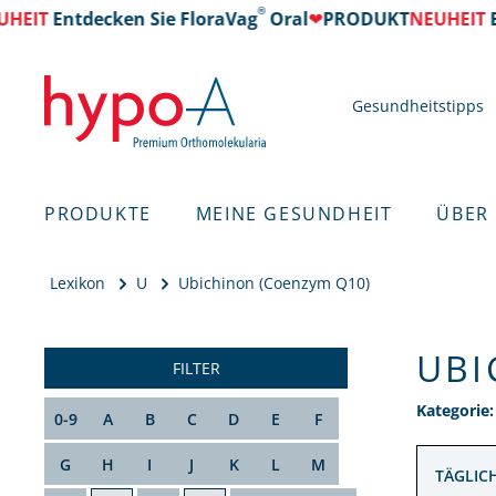
®
HEIT
Entdecken Sie FloraVag
Oral
❤
PRODUKT
NEUHEIT
E
Gesundheitstipps
PRODUKTE
MEINE GESUNDHEIT
ÜBER
Lexikon
U
Ubichinon (Coenzym Q10)
UBI
FILTER
Kategorie
0-9
A
B
C
D
E
F
G
H
I
J
K
L
M
TÄGLIC