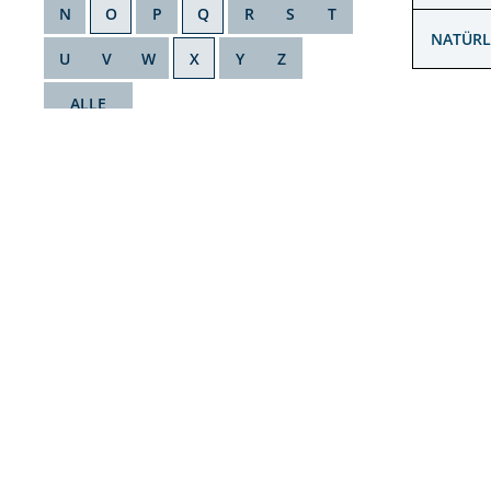
N
O
P
Q
R
S
T
NATÜR
U
V
W
X
Y
Z
ALLE