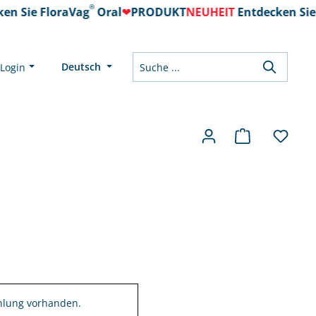
®
n Sie FloraVag
Oral
❤
PRODUKT
NEUHEIT
Entdecken Sie 
Deutsch
Login
lung vorhanden.