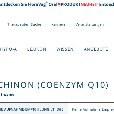
®
ntdecken Sie FloraVag
Oral
❤
PRODUKT
NEUHEIT
Entdecke
Therapeuten-Suche
Karriere
Veranstaltungen
 HYPO-A
LEXIKON
WISSEN
ANGEBOTE
CHINON (COENZYM Q10)
: Enzyme
HE AUFNAHME-EMPFEHLUNG LT. DGE
Keine Aufnahme-Empfeh