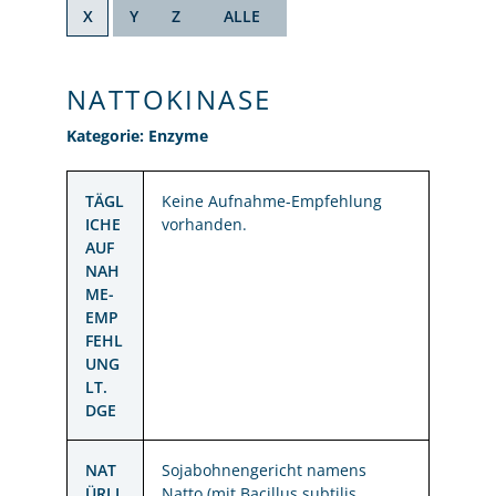
X
Y
Z
ALLE
NATTOKINASE
Kategorie: Enzyme
TÄGL
Keine Aufnahme-Empfehlung
ICHE
vorhanden.
AUF
NAH
ME-
EMP
FEHL
UNG
LT.
DGE
NAT
Sojabohnengericht namens
ÜRLI
Natto (mit
Bacillus subtilis