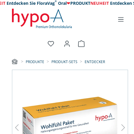
®
T
Entdecken Sie FloraVag
Oral
❤
PRODUKT
NEUHEIT
Entdecken Si
PRODUKTE
PRODUKT-SETS
ENTDECKER