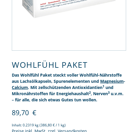
WOHLFÜHL PAKET
Das Wohlfühl Paket steckt voller Wohlfühl-Nährstoffe
aus Lachsölkapseln, Spurenelementen und
Magnesium
-
1
Calcium
. Mit zellschützenden Antioxidantien
und
2
3
Mikronährstoffen für Energiehaushalt
, Nerven
u.v.m.
– für alle, die sich etwas Gutes tun wollen.
89,70
€
Inhalt:
0.2319 kg
(386,80 € / 1 kg)
Preise inkl. MwSt. zzgl. Versandkosten