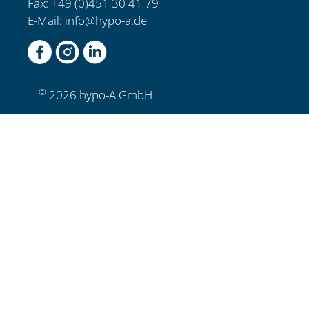
Fax: +49 (0)451 30 41 79
E-Mail:
info@hypo-a.de
©
2026 hypo-A GmbH