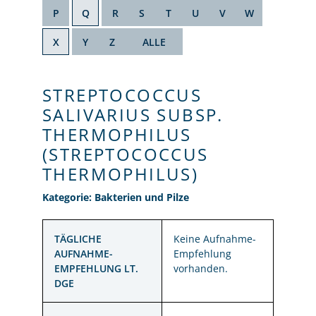
P
Q
R
S
T
U
V
W
X
Y
Z
ALLE
STREPTOCOCCUS
SALIVARIUS SUBSP.
THERMOPHILUS
(STREPTOCOCCUS
THERMOPHILUS)
Kategorie: Bakterien und Pilze
TÄGLICHE
Keine Aufnahme-
AUFNAHME-
Empfehlung
EMPFEHLUNG LT.
vorhanden.
DGE