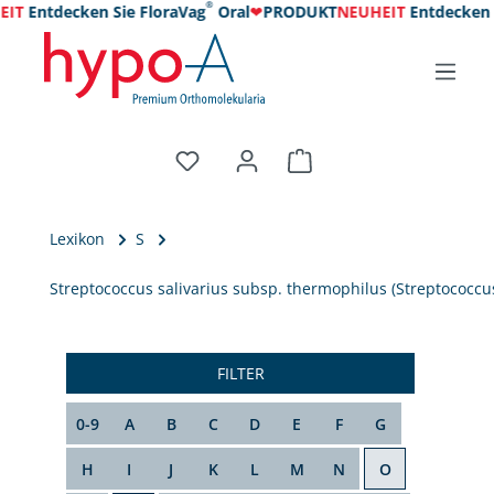
®
IT
Entdecken Sie FloraVag
Oral
❤
PRODUKT
NEUHEIT
Entdecken S
Lexikon
S
Streptococcus salivarius subsp. thermophilus (Streptococcu
FILTER
0-9
A
B
C
D
E
F
G
H
I
J
K
L
M
N
O