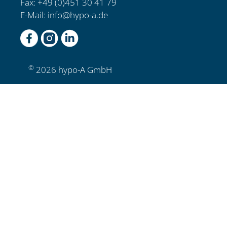
Fax: +49 (0)451 30 41 79
E-Mail:
info@hypo-a.de
©
2026 hypo-A GmbH