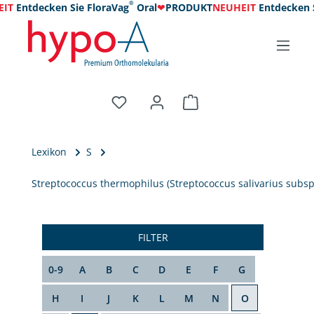
®
IT
Entdecken Sie FloraVag
Oral
❤
PRODUKT
NEUHEIT
Entdecken S
Lexikon
S
Streptococcus thermophilus (Streptococcus salivarius subsp
FILTER
0-9
A
B
C
D
E
F
G
H
I
J
K
L
M
N
O