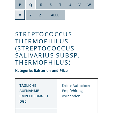
P
Q
R
S
T
U
V
W
X
Y
Z
ALLE
STREPTOCOCCUS
THERMOPHILUS
(STREPTOCOCCUS
SALIVARIUS SUBSP.
THERMOPHILUS)
Kategorie: Bakterien und Pilze
TÄGLICHE
Keine Aufnahme-
AUFNAHME-
Empfehlung
EMPFEHLUNG LT.
vorhanden.
DGE