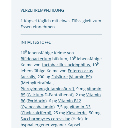
VERZEHREMPFEHLUNG
1 Kapsel täglich mit etwas Flüssigkeit zum
Essen einnehmen
INHALTSSTOFFE
9
10
lebensfähige Keime von
9
Bifidobacterium
bifidum, 10
lebensfähige
9
Keime von
Lactobacillus acidophilus
, 10
lebensfähige Keime von
Enterococcus
faecalis
, 200 µg
Folsäure
(
Vitamin B9
)
[Methyltetrafolat,
Pteroylmonoglutaminsäure
], 9 mg
Vitamin
B5
(
Calcium
-D-Pantothenat), 2 mg
Vitamin
B6
(
Pyridoxin
), 6 µg
Vitamin B12
(
Cyanocobalamin
), 7,5 µg
Vitamin D3
(
Cholecalciferol
), 25 mg
Kieselerde
, 50 mg
Saccharomyces cerevisiae
(Hefe), in
hypoallergener veganer Kapsel.