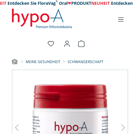
®
T
Entdecken Sie FloraVag
Oral
❤
PRODUKT
NEUHEIT
Entdecken Si
MEINE GESUNDHEIT
SCHWANGERSCHAFT