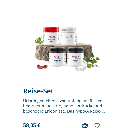
Reise-Set
Urlaub genießen – von Anfang an. Reisen
bedeutet neue Orte, neue Eindrücke und
besondere Erlebnisse. Das hypo-A Reise-
Set begleitet Sie mit ausgewählten
Mikronährstoffen, damit Sie unterwegs
58,05
€
jeden Moment gut versorgt genießen